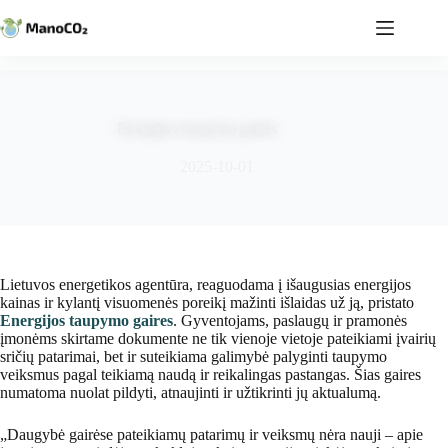
Skip
to
content
Energijos taupymo gairės
2025-10-01
Lietuvos energetikos agentūra, reaguodama į išaugusias energijos
kainas ir kylantį visuomenės poreikį mažinti išlaidas už ją, pristato
Energijos taupymo gaires
. Gyventojams, paslaugų ir pramonės
įmonėms skirtame dokumente ne tik vienoje vietoje pateikiami įvairių
sričių patarimai, bet ir suteikiama galimybė palyginti taupymo
veiksmus pagal teikiamą naudą ir reikalingas pastangas. Šias gaires
numatoma nuolat pildyti, atnaujinti ir užtikrinti jų aktualumą.
„Daugybė gairėse pateikiamų patarimų ir veiksmų nėra nauji – apie